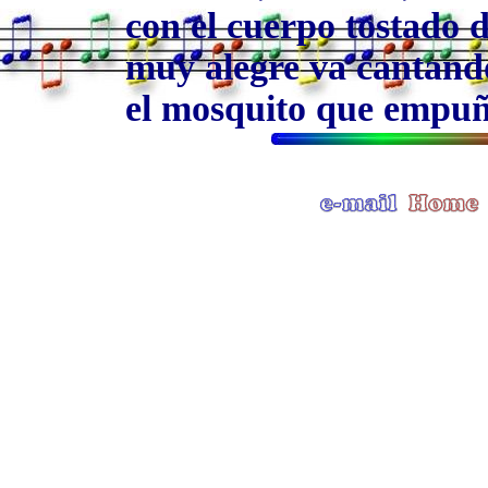
con el cuerpo tostado d
muy alegre va cantand
el mosquito que empuñ